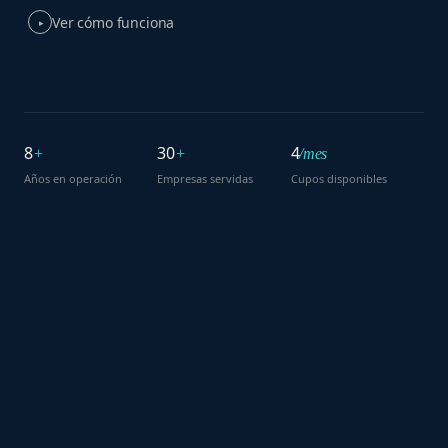
Ver cómo funciona
▸
8
30
4
+
+
/mes
Años en operación
Empresas servidas
Cupos disponibles